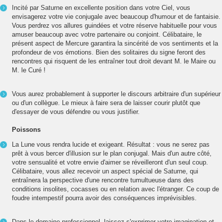
Incité par Saturne en excellente position dans votre Ciel, vous
envisagerez votre vie conjugale avec beaucoup d'humour et de fantaisie.
Vous perdrez vos allures guindées et votre réserve habituelle pour vous
amuser beaucoup avec votre partenaire ou conjoint. Célibataire, le
présent aspect de Mercure garantira la sincérité de vos sentiments et la
profondeur de vos émotions. Bien des solitaires du signe feront des
rencontres qui risquent de les entraîner tout droit devant M. le Maire ou
M. le Curé !
Vous aurez probablement à supporter le discours arbitraire d'un supérieur
ou d'un collègue. Le mieux à faire sera de laisser courir plutôt que
d'essayer de vous défendre ou vous justifier.
Poissons
La Lune vous rendra lucide et exigeant. Résultat : vous ne serez pas
prêt à vous bercer d'illusion sur le plan conjugal. Mais d'un autre côté,
votre sensualité et votre envie d'aimer se réveilleront d'un seul coup.
Célibataire, vous allez recevoir un aspect spécial de Saturne, qui
entraînera la perspective d'une rencontre tumultueuse dans des
conditions insolites, cocasses ou en relation avec l'étranger. Ce coup de
foudre intempestif pourra avoir des conséquences imprévisibles.
Dans le domaine professionnel, laissez s'exprimer votre imagination et